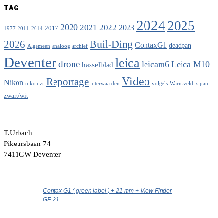
TAG
2024
2025
2020
2021
2022
2023
2017
1977
2011
2014
Buil-Ding
2026
ContaxG1
deadpan
Algemeen
analoog
archief
Deventer
leica
drone
leicam6
Leica M10
hasselblad
Video
Reportage
Nikon
nikon zr
uiterwaarden
volgels
Warnsveld
x-pan
zwart/wit
T.Urbach
Pikeursbaan 74
7411GW Deventer
Contax G1 ( green label ) + 21 mm + View Finder
GF-21