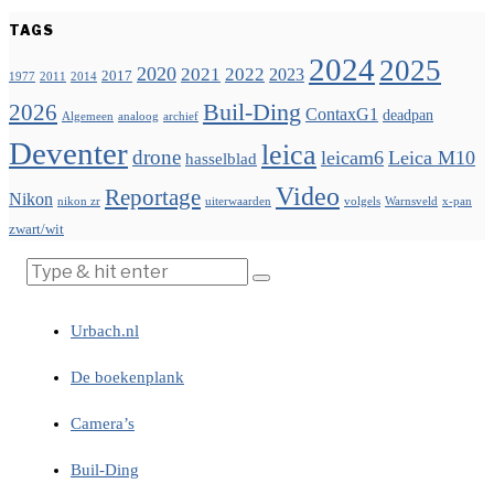
TAGS
2024
2025
2020
2021
2022
2023
2017
1977
2011
2014
Buil-Ding
2026
ContaxG1
deadpan
Algemeen
analoog
archief
Deventer
leica
drone
leicam6
Leica M10
hasselblad
Video
Reportage
Nikon
nikon zr
uiterwaarden
volgels
Warnsveld
x-pan
zwart/wit
Urbach.nl
De boekenplank
Camera’s
Buil-Ding