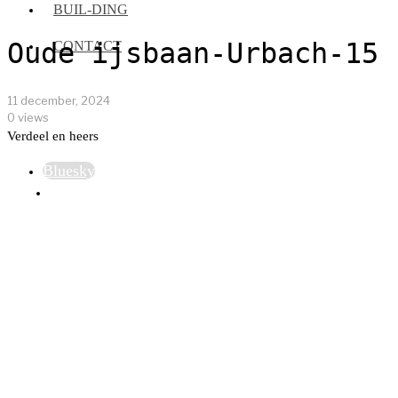
BUIL-DING
Oude ijsbaan-Urbach-15
CONTACT
11 december, 2024
0 views
Verdeel en heers
Bluesky